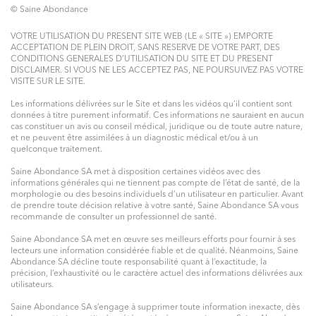
© Saine Abondance
VOTRE UTILISATION DU PRESENT SITE WEB (LE « SITE ») EMPORTE
ACCEPTATION DE PLEIN DROIT, SANS RESERVE DE VOTRE PART, DES
CONDITIONS GENERALES D’UTILISATION DU SITE ET DU PRESENT
DISCLAIMER. SI VOUS NE LES ACCEPTEZ PAS, NE POURSUIVEZ PAS VOTRE
VISITE SUR LE SITE.
Les informations délivrées sur le Site et dans les vidéos qu’il contient sont
données à titre purement informatif. Ces informations ne sauraient en aucun
cas constituer un avis ou conseil médical, juridique ou de toute autre nature,
et ne peuvent être assimilées à un diagnostic médical et/ou à un
quelconque traitement.
Saine Abondance SA met à disposition certaines vidéos avec des
informations générales qui ne tiennent pas compte de l’état de santé, de la
morphologie ou des besoins individuels d’un utilisateur en particulier. Avant
de prendre toute décision relative à votre santé, Saine Abondance SA vous
recommande de consulter un professionnel de santé.
Saine Abondance SA met en œuvre ses meilleurs efforts pour fournir à ses
lecteurs une information considérée fiable et de qualité. Néanmoins, Saine
Abondance SA décline toute responsabilité quant à l’exactitude, la
précision, l’exhaustivité ou le caractère actuel des informations délivrées aux
utilisateurs.
Saine Abondance SA s’engage à supprimer toute information inexacte, dès